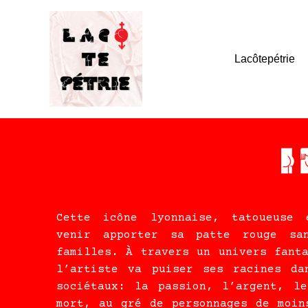
Lacôtepétrie
Cette icône lyonnaise, tatoueuse 
venir apporter sa patte rouge sa
familles. À travers un univers fant
l’artiste va puiser ses racines da
sociétaux: la passion, l’argent, l
mort, au gré de personnages de moin