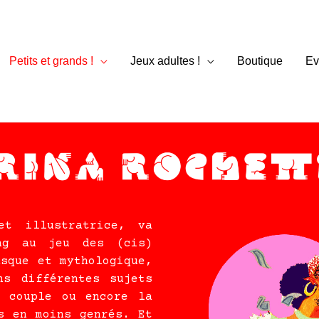
Petits et grands !
Jeux adultes !
Boutique
Ev
et illustratrice, va
ng au jeu des (cis)
asque et mythologique,
ns différentes sujets
e couple ou encore la
s en moins genrés. Et