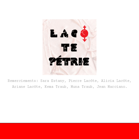
Remerciements: Sara Estany, Pierre Lacôte, Alicia Lacôte,
Ariane Lacôte, Kema Traub,
Muna Traub, Jean Marciano.